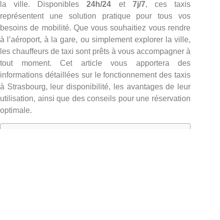
la ville. Disponibles
24h/24
et
7j/7
, ces taxis
représentent une solution pratique pour tous vos
besoins de mobilité. Que vous souhaitiez vous rendre
à l’aéroport, à la gare, ou simplement explorer la ville,
les chauffeurs de taxi sont prêts à vous accompagner à
tout moment. Cet article vous apportera des
informations détaillées sur le fonctionnement des taxis
à Strasbourg, leur disponibilité, les avantages de leur
utilisation, ainsi que des conseils pour une réservation
optimale.
Table of Contents
La disponibilité des taxis à Strasbourg
Réservation simple et efficace
Des trajets variés : Aéroports et gares
Les services offerts par les chauffeurs de taxi
Les tarifs des taxis à Strasbourg
Des Taxis Opérationnels Jour et Nuit