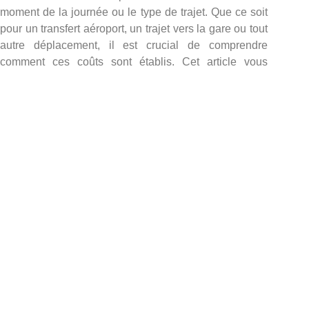
moment de la journée ou le type de trajet. Que ce soit
pour un transfert aéroport, un trajet vers la gare ou tout
autre déplacement, il est crucial de comprendre
comment ces coûts sont établis. Cet article vous
guidera à travers les différents aspects des prix des
taxis à Strasbourg, des tarifs moyens aux suppléments
appliqués.
Table of Contents
Structure des tarifs des taxis
Les variances de tarifs selon l’heure
Suppléments et tarifs spécifiques
Comparaison avec d’autres services de transport
Réservations en ligne et transparence tarifaire
Conclusion des coûts de taxis à Strasbourg
Les tarifs de base des taxis
Tarification au kilomètre et frais supplémentaires
Tarification horaire en cas de stationnement